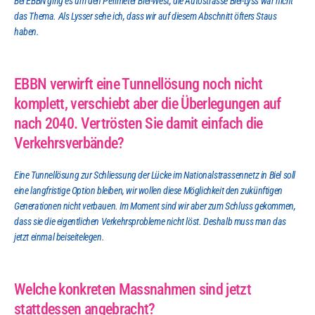
Bei EBBN ging es um den Perimeter Biel-West, die Autostrasse Biel-Lyss war nicht 
das Thema. Als Lysser sehe ich, dass wir auf diesem Abschnitt öfters Staus 
haben.
EBBN verwirft eine Tunnellösung noch nicht 
komplett, verschiebt aber die Überlegungen auf 
nach 2040. Vertrösten Sie damit einfach die 
Verkehrsverbände?
Eine Tunnellösung zur Schliessung der Lücke im Nationalstrassennetz in Biel soll 
eine langfristige Option bleiben, wir wollen diese Möglichkeit den zukünftigen 
Generationen nicht verbauen. Im Moment sind wir aber zum Schluss gekommen, 
dass sie die eigentlichen Verkehrsprobleme nicht löst. Deshalb muss man das 
jetzt einmal beiseitelegen.
Welche konkreten Massnahmen sind jetzt 
stattdessen angebracht?