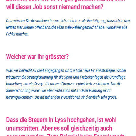
will diesen Job sonst niemand machen?
Das müssen Sie die anderen fragen. Ich nehme es als Bestätigung, dass ich in den 
letzten vier Jahren offenbar nicht allzu viele Fehler gemacht habe. Wobei wir alle 
Fehler machen.
Welcher war Ihr grösster?
Was wir vielleicht zu spät angegangen sind, ist die neue Finanzstrategie. Wobei 
wir zuerst die Strategieplanung für die Sport-und Freizeitanlagen als Grundlage 
brauchten, um ein Rezept für unsere Finanzen entwickeln zu können. Um die 
Steuererhöhung wären wir aber wohl auch mit anderer Planung nicht 
herumgekommen. Die anstehenden Investitionen sind einfach sehr gross.
Dass die Steuern in Lyss hochgehen, ist wohl 
unumstritten. Aber es soll gleichzeitig auch 