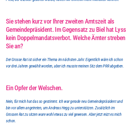
Sie stehen kurz vor Ihrer zweiten Amtszeit als 
Gemeindepräsident. Im Gegensatz zu Biel hat Lyss 
kein Doppelmandatsverbot. Welche Ämter streben 
Sie an?
Der Grosse Rat ist sicher ein Thema im nächsten Jahr. Eigentlich wäre ich schon 
vor drei Jahren gewählt worden, aber ich musste meinen Sitz dem PRR abgeben.
Ein Opfer der Welschen.
Nein, für mich hat das so gestimmt. Ich war gerade neu Gemeindepräsident und 
bin vor allem angetreten, um Andreas Hegg zu unterstützen. Zusätzlich im 
Grossen Rat zu sitzen ware wohl etwas zu viel gewesen. Aber jetzt reizt es mich 
schon.