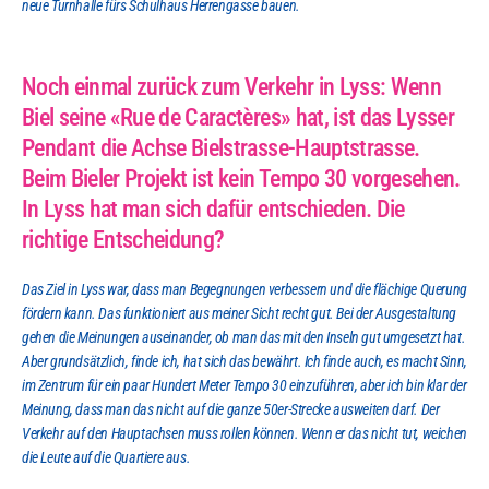
neue Turnhalle fürs Schulhaus Herrengasse bauen.
Noch einmal zurück zum Verkehr in Lyss: Wenn 
Biel seine «Rue de Caractères» hat, ist das Lysser 
Pendant die Achse Bielstrasse-Hauptstrasse. 
Beim Bieler Projekt ist kein Tempo 30 vorgesehen. 
In Lyss hat man sich dafür entschieden. Die 
richtige Entscheidung?
Das Ziel in Lyss war, dass man Begegnungen verbessern und die flächige Querung 
fördern kann. Das funktioniert aus meiner Sicht recht gut. Bei der Ausgestaltung 
gehen die Meinungen auseinander, ob man das mit den Inseln gut umgesetzt hat. 
Aber grundsätzlich, finde ich, hat sich das bewährt. Ich finde auch, es macht Sinn, 
im Zentrum für ein paar Hundert Meter Tempo 30 einzuführen, aber ich bin klar der 
Meinung, dass man das nicht auf die ganze 50er-Strecke ausweiten darf. Der 
Verkehr auf den Hauptachsen muss rollen können. Wenn er das nicht tut, weichen 
die Leute auf die Quartiere aus.