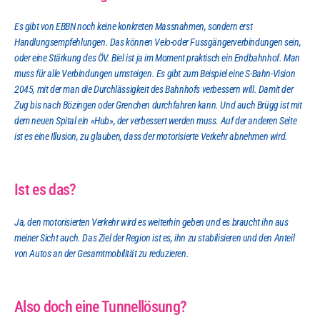
Es gibt von EBBN noch keine konkreten Massnahmen, sondern erst 
Handlungsempfehlungen. Das können Velo-oder Fussgängerverbindungen sein, 
oder eine Stärkung des ÖV. Biel ist ja im Moment praktisch ein Endbahnhof. Man 
muss für alle Verbindungen umsteigen. Es gibt zum Beispiel eine S-Bahn-Vision 
2045, mit der man die Durchlässigkeit des Bahnhofs verbessern will. Damit der 
Zug bis nach Bözingen oder Grenchen durchfahren kann. Und auch Brügg ist mit 
dem neuen Spital ein «Hub», der verbessert werden muss. Auf der anderen Seite 
ist es eine Illusion, zu glauben, dass der motorisierte Verkehr abnehmen wird.
Ist es das?
Ja, den motorisierten Verkehr wird es weiterhin geben und es braucht ihn aus 
meiner Sicht auch. Das Ziel der Region ist es, ihn zu stabilisieren und den Anteil 
von Autos an der Gesamtmobilität zu reduzieren.
Also doch eine Tunnellösung?