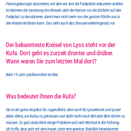
Planungskonzept einzutreten, mit dem wir dort die Parkplätze reduzieren wollten. 
Im Rahmen der Sanierung des Kreisels sieht der Kanton vor, die Einfahrt auf den 
Parkplatz zu kanalisieren, damit man nicht mehr von der ganzen Fläche aus in 
den Kreisel einfahren kann. Das sieht auch das Strassenverkehrsgesetz vor.
Der bekannteste Kreisel von Lyss steht vor der 
Kufa. Dort geht es zurzeit drunter und drüber. 
Wann waren Sie zum letzten Mal dort?
Beim 15-Jahr-Jubiläumsfest im Mai.
Was bedeutet Ihnen die Kufa?
Sie ist ein gutes Angebot für Jugendliche, aber auch für Lysserinnen und Lysser 
jeden Alters, um Kultur zu geniessen und dafür nicht nach Biel oder Bern fahren zu 
müssen. Es gab tatsächlich einige Probleme und viele Wechsel in der Führung. 
Ich hoffe, dass jetzt mit dem neuen Leiter eine gewisse Stabilität hineinkommt.