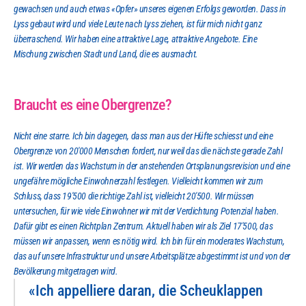
gewachsen und auch etwas «Opfer» unseres eigenen Erfolgs geworden. Dass in 
Lyss gebaut wird und viele Leute nach Lyss ziehen, ist für mich nicht ganz 
überraschend. Wir haben eine attraktive Lage, attraktive Angebote. Eine 
Mischung zwischen Stadt und Land, die es ausmacht.
Braucht es eine Obergrenze?
Nicht eine starre. Ich bin dagegen, dass man aus der Hüfte schiesst und eine 
Obergrenze von 20'000 Menschen fordert, nur weil das die nächste gerade Zahl 
ist. Wir werden das Wachstum in der anstehenden Ortsplanungsrevision und eine 
ungefähre mögliche Einwohnerzahl festlegen. Vielleicht kommen wir zum 
Schluss, dass 19'500 die richtige Zahl ist, vielleicht 20'500. Wir müssen 
untersuchen, für wie viele Einwohner wir mit der Verdichtung Potenzial haben. 
Dafür gibt es einen Richtplan Zentrum. Aktuell haben wir als Ziel 17'500, das 
müssen wir anpassen, wenn es nötig wird. Ich bin für ein moderates Wachstum, 
das auf unsere Infrastruktur und unsere Arbeitsplätze abgestimmt ist und von der 
Bevölkerung mitgetragen wird.
«Ich appelliere daran, die Scheuklappen 