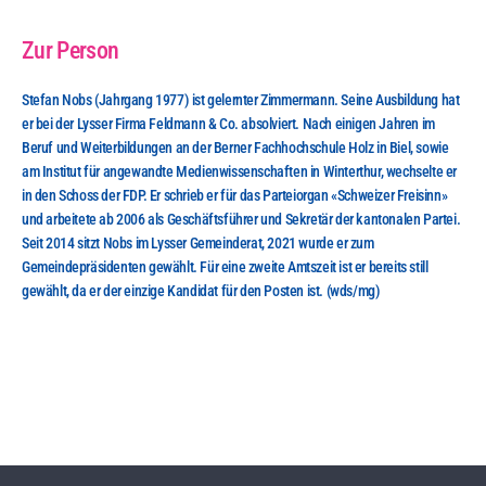
Zur Person
Stefan Nobs (Jahrgang 1977) ist gelernter Zimmermann. Seine Ausbildung hat 
er bei der Lysser Firma Feldmann & Co. absolviert. Nach einigen Jahren im 
Beruf und Weiterbildungen an der Berner Fachhochschule Holz in Biel, sowie 
am Institut für angewandte Medienwissenschaften in Winterthur, wechselte er 
in den Schoss der FDP. Er schrieb er für das Parteiorgan «Schweizer Freisinn» 
und arbeitete ab 2006 als Geschäftsführer und Sekretär der kantonalen Partei. 
Seit 2014 sitzt Nobs im Lysser Gemeinderat, 2021 wurde er zum 
Gemeindepräsidenten gewählt. Für eine zweite Amtszeit ist er bereits still 
gewählt, da er der einzige Kandidat für den Posten ist. (wds/mg)