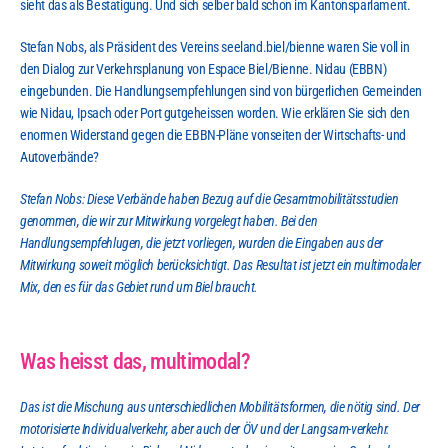
sieht das als Bestatigung. Und sich selber bald schon im Kantonsparlament.
Stefan Nobs, als Präsident des Vereins seeland.biel/bienne waren Sie voll in 
den Dialog zur Verkehrsplanung von Espace Biel/Bienne. Nidau (EBBN) 
eingebunden. Die Handlungsempfehlungen sind von bürgerlichen Gemeinden 
wie Nidau, Ipsach oder Port gutgeheissen worden. Wie erklären Sie sich den 
enormen Widerstand gegen die EBBN-Pläne vonseiten der Wirtschafts- und 
Autoverbände?
Stefan Nobs: Diese Verbände haben Bezug auf die Gesamtmobilitätsstudien 
genommen, die wir zur Mitwirkung vorgelegt haben. Bei den 
Handlungsempfehlugen, die jetzt vorliegen, wurden die Eingaben aus der 
Mitwirkung soweit möglich berücksichtigt. Das Resultat ist jetzt ein multimodaler 
Mix, den es für das Gebiet rund um Biel braucht.
Was heisst das, multimodal?
Das ist die Mischung aus unterschiedlichen Mobilitätsformen, die nötig sind. Der 
motorisierte Individualverkehr, aber auch der ÖV und der Langsam-verkehr. 