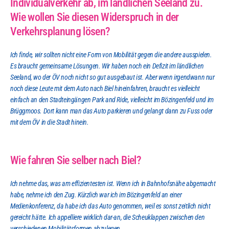
Individualverkehr ab, im ländlichen Seeland zu. 
Wie wollen Sie diesen Widerspruch in der 
Verkehrsplanung lösen?
Ich finde, wir sollten nicht eine Form von Mobilität gegen die andere ausspielen. 
Es braucht gemeinsame Lösungen. Wir haben noch ein Defizit im ländlichen 
Seeland, wo der ÖV noch nicht so gut ausgebaut ist. Aber wenn irgendwann nur 
noch diese Leute mit dem Auto nach Biel hineinfahren, braucht es vielleicht 
einfach an den Stadteingängen Park and Ride, vielleicht im Bözingenfeld und im 
Brüggmoos. Dort kann man das Auto parkieren und gelangt dann zu Fuss oder 
mit dem ÖV in die Stadt hinein.
Wie fahren Sie selber nach Biel?
Ich nehme das, was am effizientesten ist. Wenn ich in Bahnhofsnähe abgemacht 
habe, nehme ich den Zug. Kürzlich war ich im Bözingenfeld an einer 
Medienkonferenz, da habe ich das Auto genommen, weil es sonst zeitlich nicht 
gereicht hätte. Ich appelliere wirklich dar-an, die Scheuklappen zwischen den 
verschiedenen Mobilitätsformen abzulegen.